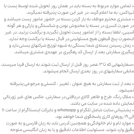
* تمامی موارد مربوط به بسته باید در همان روز تحویل شده توسط پست یا
تیپاکس، به ما اعلام گردد، در غیر این صورت پذیرفته نمیگردد.
* مشتری محترم موظف به باز کردن بسته در حضور مامور پست میباشد و
در صورت کسری در بسته یا مخدوش بودن و شکستگی و پارکی و هر گونه
آسیبی، لطفا بسته را از امامور پست تحویل نگیرید و برگشت بزنید. در غیر
اینصورت پیج قیطون هیچ مسئولیتی در قبال بسته یا برگشت وجه ندارد.
* زمان رسیدن بسته‌ی شما بستگی به شیوه توزیع شرکتهای پستی دارد و
پیگیری سفارش بعد از ارسال کد رهگیری بر عهده‌ی مشتری میباشد.
*سفارشهایی که تا ۳ عصر روز قبل از ارسال ثبت شوند به ارسال فردا میرسند.
مابقی سفارشهای در روز بعدی ارسال انجام میشوند.
* بعد از ثبت سفارش به هیچ عنوان ، تغییر ، کنسلی و مرجوعی پذیرفته
نمیشود.
* ملاکِ رنگ، طرح و ظاهر کالای دریافتی در سفارش، عکس های غیر ژورنالی
نمایش داده شده در سایت می باشد.
* پشتیبانی سایت شامل تلگرام و whatsapp و دایرکت اینستاگرام از ساعت ۱۱
الی ۱۹ روزهای کاری پاسخگوی شما خواهد بود.
* موارد نام و نام خانوادگی و همچنین آدرس باید به زبان فارسی و به صورت
دقیق وارد شوند، مسئولیت اطلاعات نادقیق و یا به زبان انگلیسی متوجه