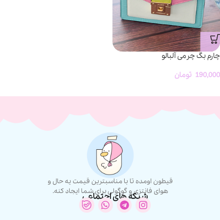
چارم بگ چرمی آلبالو
190,000
تومان
قیطون اومده تا با مناسبترین قیمت یه حال و
هوای فانتزی و گوگولی برای شما ایجاد کنه.
شبکه های اجتماعی