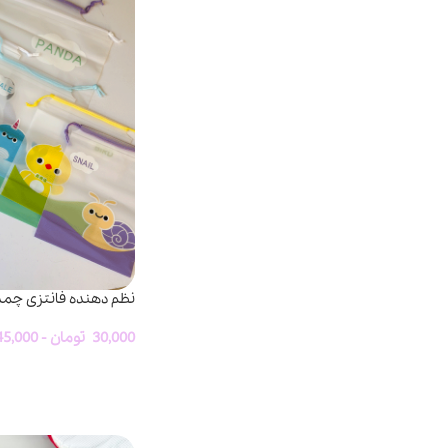
نظم دهنده فانتزی چمد
30,000
تومان
-
45,000