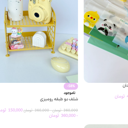
ان
-58%
ناموجود
تومان
شلف دو طبقه رومیزی
150,000
توما
360,000
تومان
-
360,000
تومان
-
360,000
تومان