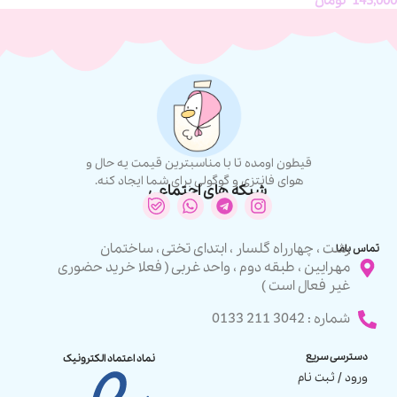
145,000
تومان
قیطون اومده تا با مناسبترین قیمت یه حال و
هوای فانتزی و گوگولی برای شما ایجاد کنه.
شبکه های اجتماعی
رشت ، چهارراه گلسار ، ابتدای تختی ، ساختمان
تماس باما
مهرایین ، طبقه دوم ، واحد غربی ( فعلا خرید حضوری
غیر فعال است )
شماره : 3042 211 0133
دسترسی سریع
نماد اعتماد الکترونیک
ورود / ثبت نام