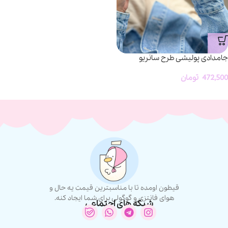
جامدادی پولیشی طرح سانریو
472,500
تومان
قیطون اومده تا با مناسبترین قیمت یه حال و
هوای فانتزی و گوگولی برای شما ایجاد کنه.
شبکه های اجتماعی