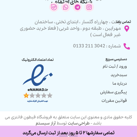
شبکه های اجتماعی
رشت ، چهارراه گلسار ، ابتدای تختی ، ساختمان
تماس باما
مهرایین ، طبقه دوم ، واحد غربی ( فعلا خرید حضوری
غیر فعال است )
شماره : 3042 211 0133
دسترسی سریع
نماد اعتماد الکترونیک
ورود / ثبت نام
سبدخرید
درباره ما
پیگیری سفارش
قوانین مقررات
کلیه حقوق مادی و معنوی این سایت متعلق به فروشگاه قیطون فانتزی می
باشد -
طراحی سایت
توسط
آراز سیستم
تمامی سفارشها ۲ تا ۵ روز بعد از ثبت ارسال می‌گردد