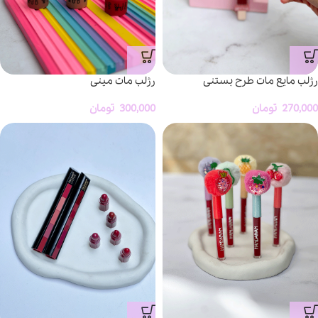
رژلب مات مینی
رژلب مایع مات طرح بستنی
300,000
تومان
270,000
تومان