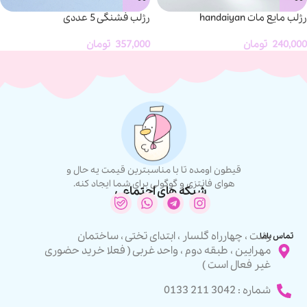
رژلب مایع مات handaiyan
رژلب فشنگی 5 عددی
240,000
تومان
357,000
تومان
قیطون اومده تا با مناسبترین قیمت یه حال و
هوای فانتزی و گوگولی برای شما ایجاد کنه.
شبکه های اجتماعی
رشت ، چهارراه گلسار ، ابتدای تختی ، ساختمان
تماس باما
مهرایین ، طبقه دوم ، واحد غربی ( فعلا خرید حضوری
غیر فعال است )
شماره : 3042 211 0133