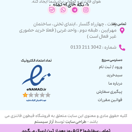
هوای فانتزی و گوگولی برای شما ایجاد کنه.
شبکه های اجتماعی
رشت ، چهارراه گلسار ، ابتدای تختی ، ساختمان
تماس باما
مهرایین ، طبقه دوم ، واحد غربی ( فعلا خرید حضوری
غیر فعال است )
شماره : 3042 211 0133
دسترسی سریع
نماد اعتماد الکترونیک
ورود / ثبت نام
سبدخرید
درباره ما
پیگیری سفارش
قوانین مقررات
کلیه حقوق مادی و معنوی این سایت متعلق به فروشگاه قیطون فانتزی می
باشد -
طراحی سایت
توسط
آراز سیستم
تمامی سفارشها ۲ تا ۵ روز بعد از ثبت ارسال می‌گردد