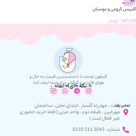
ناموجود
کلیپس کرومی و دوستان
187,500
تومان
قیطون اومده تا با مناسبترین قیمت یه حال و
هوای فانتزی و گوگولی برای شما ایجاد کنه.
شبکه های اجتماعی
رشت ، چهارراه گلسار ، ابتدای تختی ، ساختمان
تماس باما
مهرایین ، طبقه دوم ، واحد غربی ( فعلا خرید حضوری
غیر فعال است )
شماره : 3042 211 0133