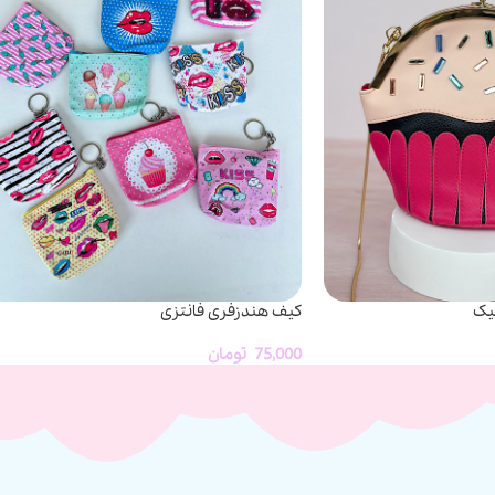
یک
کیف هندزفری فانتزی
75,000
تومان