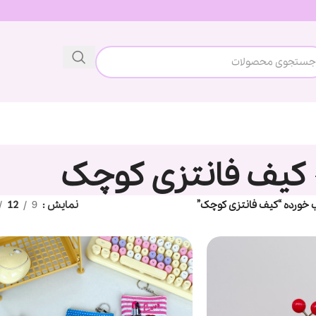
کیف فانتزی کوچک
ورده “کیف فانتزی کوچک”
نمایش
9
12