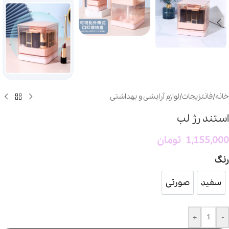
خانه
/
فانتزیجات
/
لوازم آرایشی و بهداشتی
استند رژ لب
1,155,000
تومان
رنگ
سفید
صورتی
سفید
صورتی
+
-