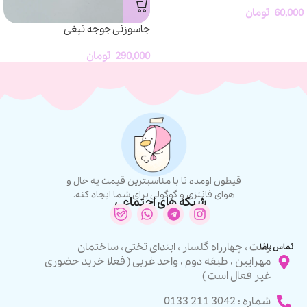
60,000
تومان
جاسوزنی جوجه تیغی
290,000
تومان
قیطون اومده تا با مناسبترین قیمت یه حال و
هوای فانتزی و گوگولی برای شما ایجاد کنه.
شبکه های اجتماعی
رشت ، چهارراه گلسار ، ابتدای تختی ، ساختمان
تماس باما
مهرایین ، طبقه دوم ، واحد غربی ( فعلا خرید حضوری
غیر فعال است )
شماره : 3042 211 0133