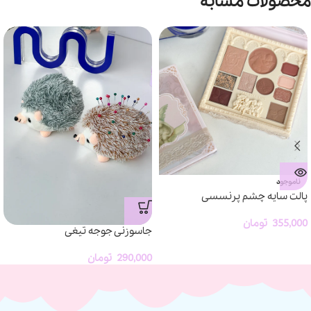
محصولات مشابه
ناموجود
پالت سایه چشم پرنسسی
355,000
تومان
جاسوزنی جوجه تیغی
290,000
تومان