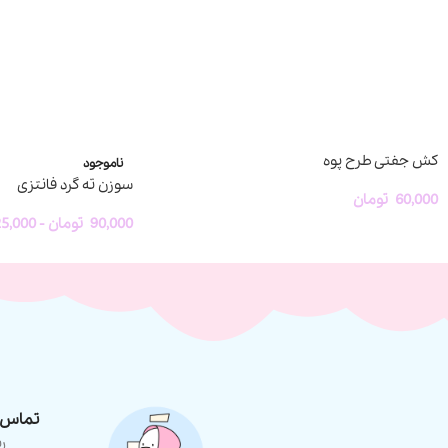
کش جفتی طرح پوه
ناموجود
سوزن ته گرد فانتزی
60,000
تومان
90,000
تومان
-
5,000
تماس ب
ر