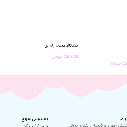
بشکاف دسته ژله ای
150,000
تومان
12
تومان
اما
دسترسی سریع
شت ، چهارراه گلسار ، ابتدای تختی ،
ورود / ثبت نام