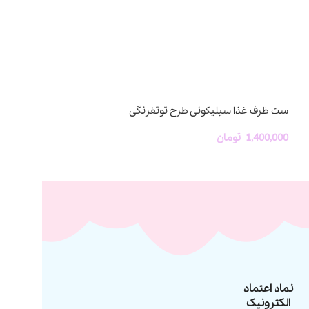
ست ظرف غذا سیلیکونی طرح توتفرنگی
ناموجود
زیپ کیپ مناسب آش
1,400,000
تومان
300,800
تومان
-
0
نماد اعتماد
الکترونیک