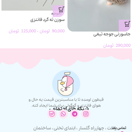
ناموجود
سوزن ته گرد فانتزی
90,000
تومان
-
125,000
تومان
جاسوزنی جوجه تیغی
290,000
تومان
قیطون اومده تا با مناسبترین قیمت یه حال و
هوای فانتزی و گوگولی برای شما ایجاد کنه.
شبکه های اجتماعی
رشت ، چهارراه گلسار ، ابتدای تختی ، ساختمان
تماس باما