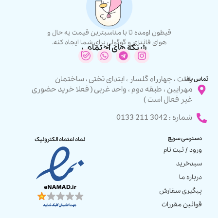
قیطون اومده تا با مناسبترین قیمت یه حال و
هوای فانتزی و گوگولی برای شما ایجاد کنه.
شبکه های اجتماعی
رشت ، چهارراه گلسار ، ابتدای تختی ، ساختمان
تماس باما
مهرایین ، طبقه دوم ، واحد غربی ( فعلا خرید حضوری
غیر فعال است )
شماره : 3042 211 0133
دسترسی سریع
نماد اعتماد الکترونیک
ورود / ثبت نام
سبدخرید
درباره ما
پیگیری سفارش
قوانین مقررات