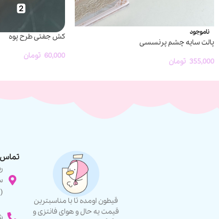
ناموجود
کش جفتی طرح پوه
پالت سایه چشم پرنسسی
60,000
تومان
355,000
تومان
تماس ب
ر
س
(
قیطون اومده تا با مناسبترین
قیمت یه حال و هوای فانتزی و
شما