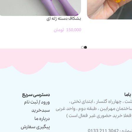
بشکاف دسته ژله ای
150,000
تومان
اما
دسترسی سریع
شت ، چهارراه گلسار ، ابتدای تختی ،
ورود / ثبت نام
اختمان مهرایین ، طبقه دوم ، واحد غربی
سبدخرید
 فعلا خرید حضوری غیر فعال است )
درباره ما
پیگیری سفارش
ره : 3042 211 0133