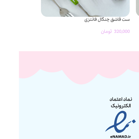
ست قاشق چنگال فانتزی
زیپ کیپ فانتزی م
320,000
تومان
26,000
تومان
-
000
نماد اعتماد
الکترونیک