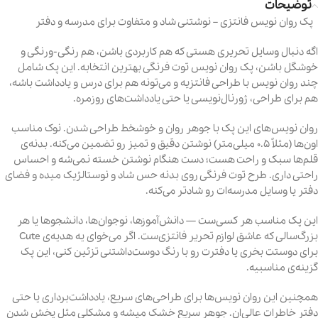
توضیحات
پک روان نویس فانتزی – نوشتنی شاد و متفاوت برای مدرسه و دفتر
اگه دنبال وسایل تحریری هستی که هم کاربردی باشن، هم رنگی‑ورنگی و
خوشگل باشن، پک روان نویس توت فرنگی بهترین انتخابه. این پک شامل
چند روان نویس با طراحی فانتزیه و می‌تونه هم برای درس و یادداشت باشه،
هم برای طراحی، ژورنال‌نویسی یا حتی یادداشت‌های روزمره.
روان نویس‌های این پک با جوهر روان و خوش‎خط طراحی شدن. نوک مناسب
اون‌ها (مثلاً ۰.۵ میلی‌متر) نوشتن دقیق و تمیز رو تضمین می‌کنه. بدنه‌ی
قلم‌ها سبک و راحت هست؛ دست هنگام نوشتن خسته نمی‌شه و احساس
راحتی داری. طرح توت فرنگی روی بدنه حس شاد و نوستالژیک میده و فضای
دفتر یا وسایل مدرسه‌ات رو شادتر می‌کنه.
این پک مناسب هر کسی‌ست — دانش‌آموزها، نوجوان‌ها، دانشجوها یا هر
بزرگ‌سالی که عاشق لوازم تحریر فانتزی‌ست. اگر می‌خوای یه هدیه‌ی Cute
برای دوستت بخری یا دفترت رو با رنگ دوست‌داشتنی تزئین کنی، این پک
گزینه‌ی مناسبیه.
همچنین این روان نویس‌ها برای طراحی‌های سریع، یادداشت‌برداری یا حتی
دفتر خاطرات عالی‌ان. جوهر سریع خشک میشه و مشکلی مثل پخش شدن