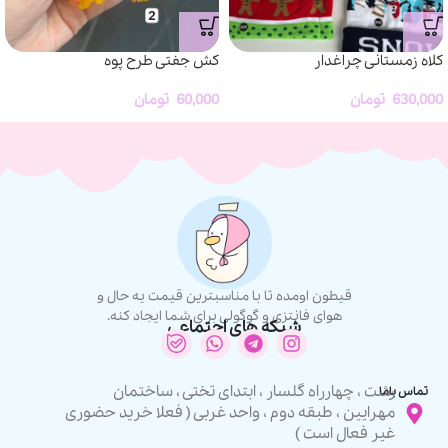
کلاه زمستانی چراغدار
کش جفتی طرح پوه
630,000
تومان
60,000
تومان
قیطون اومده تا با مناسبترین قیمت یه حال و
هوای فانتزی و گوگولی برای شما ایجاد کنه.
شبکه های اجتماعی
رشت ، چهارراه گلسار ، ابتدای تختی ، ساختمان
تماس باما
مهرایین ، طبقه دوم ، واحد غربی ( فعلا خرید حضوری
غیر فعال است )