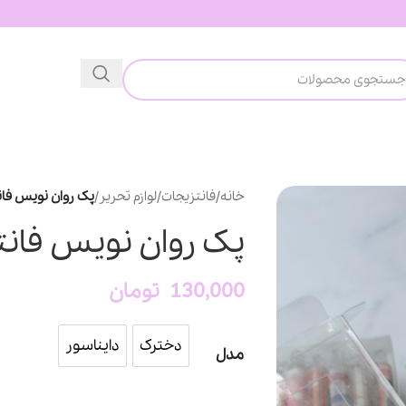
خانه
/
فانتزیجات
/
لوازم تحریر
/
پک روان نویس فان
پک روان نویس فانت
130,000
تومان
دخترک
دایناسور
دخترک
دایناسور
مدل