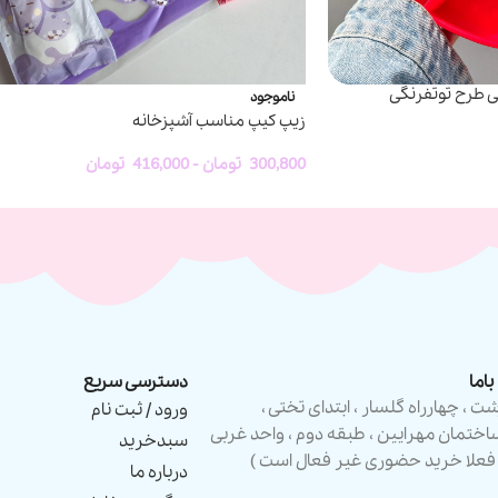
 طرح توتفرنگی
ناموجود
زیپ کیپ مناسب آشپزخانه
300,800
تومان
-
416,000
تومان
اما
دسترسی سریع
شت ، چهارراه گلسار ، ابتدای تختی ،
ورود / ثبت نام
اختمان مهرایین ، طبقه دوم ، واحد غربی
سبدخرید
 فعلا خرید حضوری غیر فعال است )
درباره ما