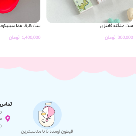
ست منگنه فانتزی
ست ظرف غذا سیلیکونی
300,000
تومان
1,400,000
تومان
تماس ب
ر
س
(
قیطون اومده تا با مناسبترین