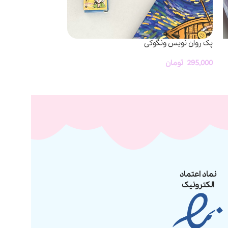
پک روان نویس ونگوکی
پک دفتر انیمه و بو
295,000
تومان
715,000
تومان
نماد اعتماد
الکترونیک