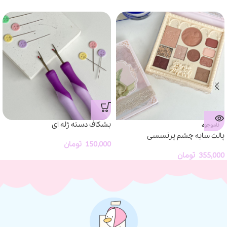
بشکاف دسته ژله ای
ناموجود
پالت سایه چشم پرنسسی
150,000
تومان
355,000
تومان