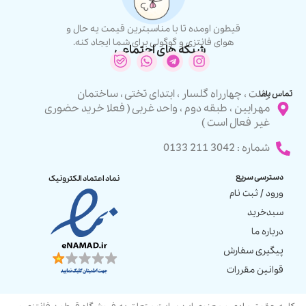
قیطون اومده تا با مناسبترین قیمت یه حال و
هوای فانتزی و گوگولی برای شما ایجاد کنه.
شبکه های اجتماعی
رشت ، چهارراه گلسار ، ابتدای تختی ، ساختمان
تماس باما
مهرایین ، طبقه دوم ، واحد غربی ( فعلا خرید حضوری
غیر فعال است )
شماره : 3042 211 0133
دسترسی سریع
نماد اعتماد الکترونیک
ورود / ثبت نام
سبدخرید
درباره ما
پیگیری سفارش
قوانین مقررات