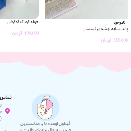
حوله کودک گوگولی
ناموجود
پالت سایه چشم پرنسسی
190,000
تومان
355,000
تومان
تماس ب
ر
س
(
قیطون اومده تا با مناسبترین
قیمت یه حال و هوای فانتزی و