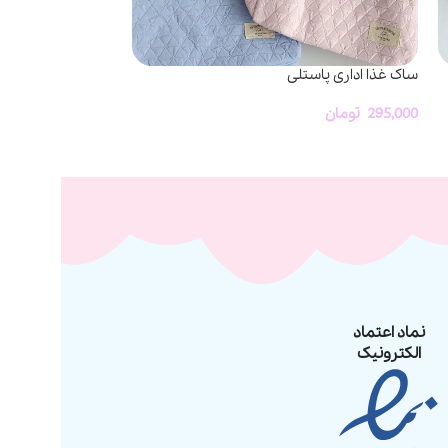
ساک غذا اداری پاستلی
ناموجود
جا صابونی طرح سی
295,000
تومان
380,000
تومان
نماد اعتماد
الکترونیک