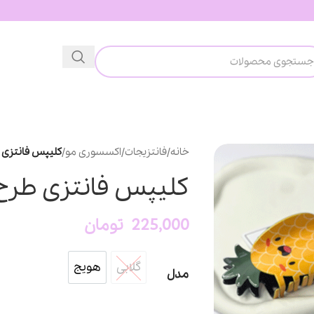
خانه
/
فانتزیجات
/
اکسسوری مو
/
کلیپس فانتزی 
کلیپس فانتزی طرح
225,000
تومان
گلابی
هویج
گلابی
هویج
مدل