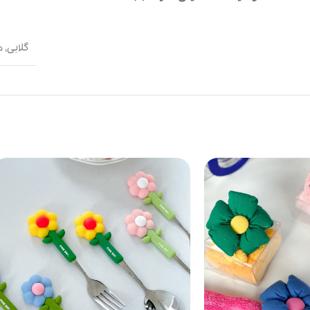
گلابی
,
ه