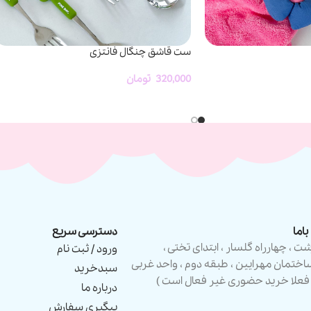
ست قاشق چنگال فانتزی
320,000
تومان
اما
دسترسی سریع
شت ، چهارراه گلسار ، ابتدای تختی ،
ورود / ثبت نام
اختمان مهرایین ، طبقه دوم ، واحد غربی
سبدخرید
 فعلا خرید حضوری غیر فعال است )
درباره ما
پیگیری سفارش