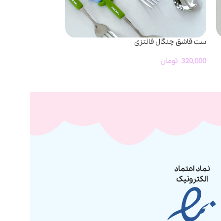
ست قاشق چنگال فانتزی
زیپ کیپ فانتزی م
320,000
تومان
26,000
تومان
-
000
نماد اعتماد
الکترونیک