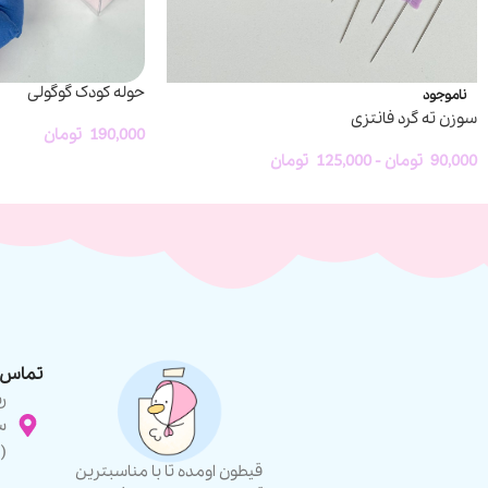
حوله کودک گوگولی
ناموجود
سوزن ته گرد فانتزی
190,000
تومان
90,000
تومان
-
125,000
تومان
تماس ب
ر
س
(
قیطون اومده تا با مناسبترین