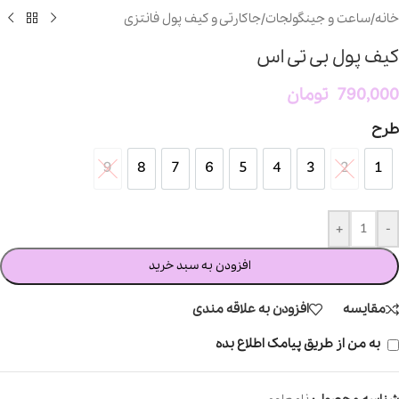
خانه
/
ساعت و جینگولجات
/
جاکارتی و کیف پول فانتزی
کیف پول بی تی اس
790,000
تومان
طرح
9
8
7
6
5
4
3
2
1
9
8
7
6
5
4
3
2
1
+
-
افزودن به سبد خرید
مقایسه
افزودن به علاقه مندی
به من از طریق پیامک اطلاع بده