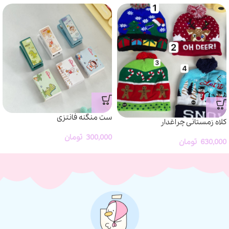
ست منگنه فانتزی
کلاه زمستانی چراغدار
300,000
تومان
630,000
تومان