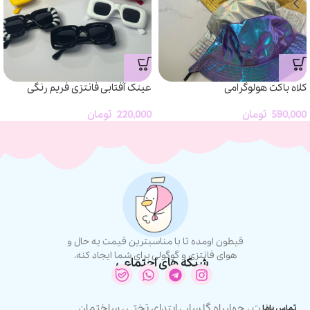
کلاه باکت هولوگرامی
عینک آفتابی فانتزی فریم رنگی
590,000
تومان
220,000
تومان
قیطون اومده تا با مناسبترین قیمت یه حال و
هوای فانتزی و گوگولی برای شما ایجاد کنه.
شبکه های اجتماعی
رشت ، چهارراه گلسار ، ابتدای تختی ، ساختمان
تماس باما